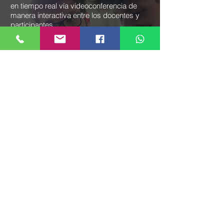
en tiempo real vía videoconferencia de
manera interactiva entre los docentes y
participantes.
Grupos de trabajo en línea con
asesoramiento del docente a cargo
durante las sesiones de clase.
Salas de reuniones virtuales para que los
alumnos puedan realizar trabajos en
horarios fuera de clase.
Acceso a la plataforma virtual desde un
dispositivo móvil, laptop o pc.
Soporte técnico en el uso y acceso de la
plataforma.
Foros de consultas para trabajos
encomendados por el docente.
Capacidad máxima de 25 participantes.
Clientes Corporativos