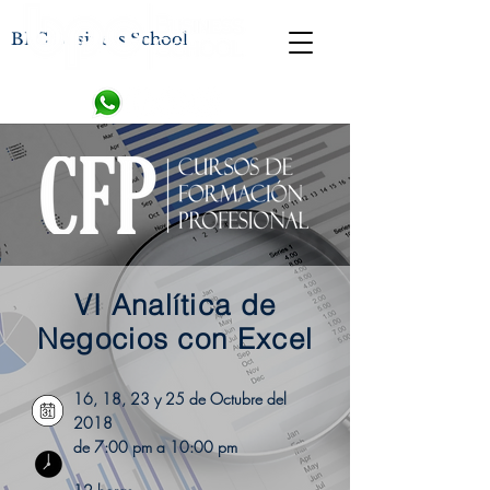
BPC Business School
VI Analítica de
Negocios con Excel
16, 18, 23 y 25 de Octubre del
2018
de 7:00 pm a 10:00 pm