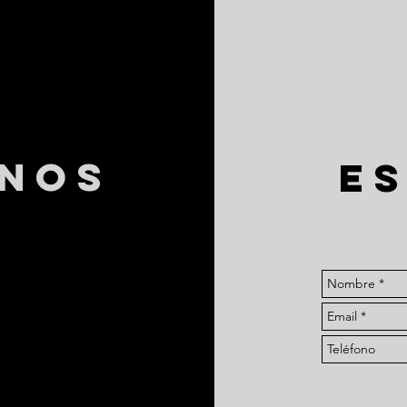
NOS
E
6
7