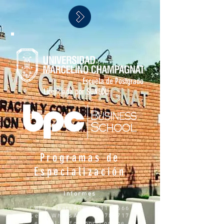
Escuela de Postgrado
Licenciada por SUNEDU
Programas de
Especialización
Informes
Cel y WhatsApp:
971110666
Cel y WhatsApp:
956786717
e-mail:
info@bpc.com.pe